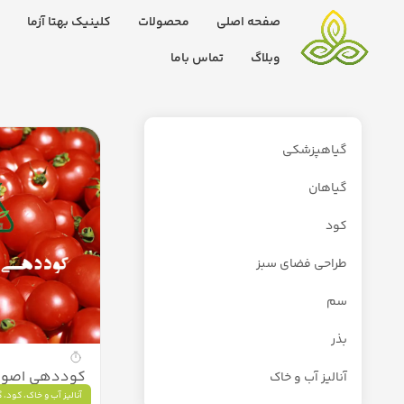
صفحه اصلی
محصولات
کلینیک بهتا آزما
وبلاگ
تماس باما
گیاهپزشکی
گیاهان
کود
طراحی فضای سبز
سم
بذر
کوددهی اصولی
آنالیز آب و خاک
آنالیز آب و خاک
،
کود
،
گ