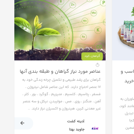
گیاهان
،
کود
ناسب و
عناصر مورد نیاز گیاهان و طبقه بندی آنها
گیاهان برای رشد طبیعی و تکمیل چرخه زندگی خود به
خرید
۱۷ عنصر احتیاج دارند. که این عناصر شامل نیتروژن ،
فسفر ، پتاسیم ، کلسیم ، منیزیم ، گوگرد ، بور ، کلر ،
ورزان به
آهن ، منگنز ، روی ، مس ، مولیبدن، نیکل و سه عنصر
انند کود،
غیر معدنی کربن، هیدروژن و اکسیژن نیاز دارند. …
تبدیل
جا
آدینه کشت
تضمین
جاوید بهتا