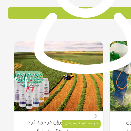
ای
۷ اشتباه رایج کشاورزان در خرید کود،
بذر
،
سم
،
کود
،
گیاهپزشکی