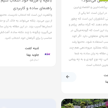
باردهی می‌شود؟
باغچه یا مزرعه خود انتخاب کنیم؟ 
پرکشت‌ترین و اقتصادی‌ترین
راهنمای ساده و کاربردی
 ایران است. اما یکی از
واقعیت این است که انتخاب نادرست، نه‌تنها 
 کشاورزان این است که چطور
از بین می‌برد، بلکه می‌تواند به خاک، آب و 
ام دهند که گیاه سالم، پرثمر و
انسان‌ها آسیب بزند. در این مقاله به زبان سا
یت این است که گوجه‌فرنگی در
می‌گیرید چگونه با چند نکته ساده، آفت‌کش
ذیه‌ای متفاوتی دارد. اگر کود
مناسب را برای گیاهان خود انتخاب کنید.
سب استفاده شود، نه‌تنها رشد
 بلکه عملکرد میوه‌دهی هم چند
آدینه کشت
ن مقاله به زبان ساده به شما
جاوید بهتا
انی، چه نوع کودی و به چه روشی
1 سال قبل
ترین انتخاب است.
شت
تا