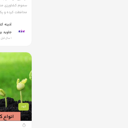
سموم کشاورزی مناس
محافظت کرده و یک م
آدینه ک
جاوید به
1 سال قبل
کود