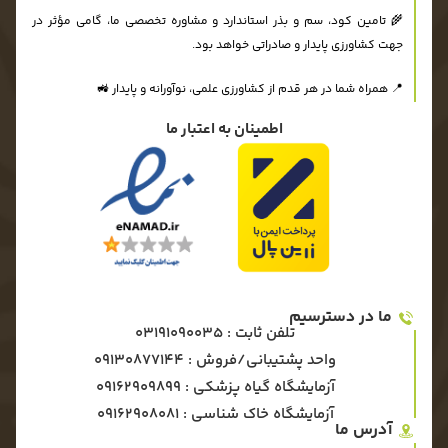
🌾 تامین کود، سم و بذر استاندارد و مشاوره تخصصی ما، گامی مؤثر در
جهت کشاورزی پایدار و صادراتی خواهد بود.
📍 همراه شما در هر قدم از کشاورزی علمی، نوآورانه و پایدار 🚜
اطمینان به اعتبار ما
ما در دسترسیم
تلفن ثابت : 03191090035
واحد پشتیبانی/فروش : 09130877144
آزمایشگاه گیاه پزشکی : ۰۹۱۶۲۹۰۹۸۹۹
آزمایشگاه خاک شناسی : ۰۹۱۶۲۹۰۸۰۸۱
آدرس ما