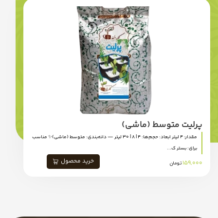
پرلیت متوسط (ماشی)
مقدار: 4 لیتر ابعاد: حجم‌ها: 4 | 8 | 30 لیتر — دانه‌بندی: متوسط (ماشی)✨ مناسب
برای: بستر ک...
خرید محصول
159,000
تومان