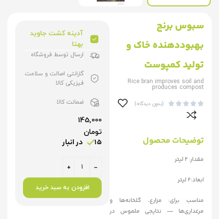
سبوس برنج
آدینه کشت جاوید
بهبوددهنده خاک و
بهتا
ارسال توسط فروشگاه
تولید کمپوست
گارانتی اصالت و سلامت
Rice bran improves soil and
فیزیکی کالا
produces compost
ضمانت کالا





(بدون دیدگاه)
145,000
تومان
توضیحات محصول
15 در انبار
مقدار: 2 لیتر
ابعاد:2 لیتر
افزودن به سبد خرید
مناسب برای: مزارع، گلخانه‌ها و
مرغداری‌ها — نتایجی ملموس در