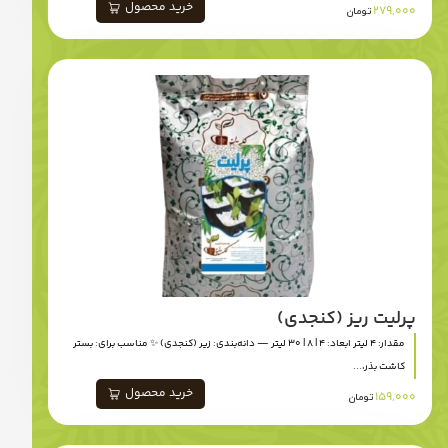
خرید محصول
279,000
تومان
پرلیت ریز (کنجدی)
مقدار: 4 لیتر ابعاد: 4 | 8 | 30 لیتر — دانه‌بندی: زیر (کنجدی) ✨ مناسب برای: بستر
کاشت بذر،...
خرید محصول
159,000
تومان