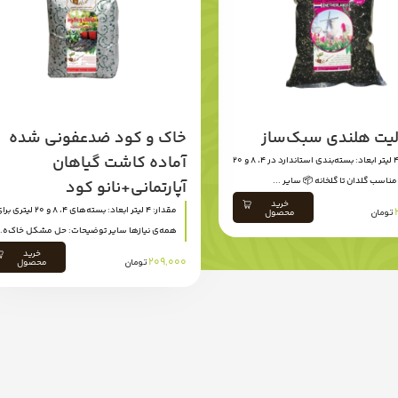
یت هلندی سبک‌ساز
خاک و کود ضدعفونی شده
آماده کاشت گیاهان
مقدار: 4 لیتر ابعاد: بسته‌بندی استاندارد در 4، 8 و 20
ناسب گلدان تا گلخانه 📦 سایر ...
آپارتمانی+نانو کود
خرید
مقدار: 4 لیتر ابعاد: بسته‌های 4، 8 و 20 لیتری
تومان
محصول
همه‌ی نیازها سایر توضیحات: حل مشکل خاک‌ه..
خرید
209,000
تومان
محصول