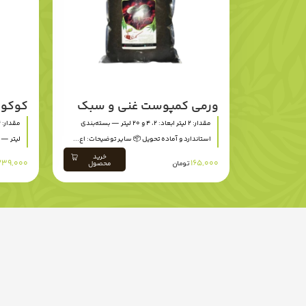
ورمی کمپوست غنی و سبک
کوکول
مقدار: 2 لیتر ابعاد: 2، 4 و 20 لیتر — بسته‌بندی
استاندارد و آماده تحویل 📦 سایر توضیحات: اع...
لیتر — م
خرید
239,000
165,000
تومان
محصول