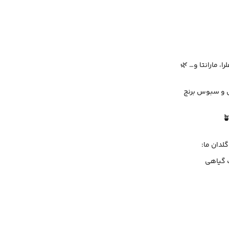
، مارانتا و… 🌿
 و سبوس برنج
لدان ما:
ف گیاهی