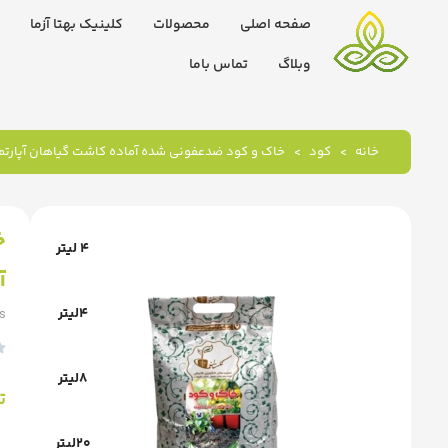
صفحه اصلی
محصولات
کلینیک بهتا آزما
وبلاگ
تماس باما
خانه
کود
خاک و کود ضدعفونی شده آماده کاشت گیاهان آپارتم
خ
4 لیتر
آ
4لیتر
ts

8لیتر
ت
20لیتر