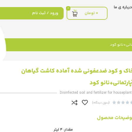
درباره ی ما
0
0
تومان
ورود / ثبت نام
انی+نانو کود
اک و کود ضدعفونی شده آماده کاشت گیاهان
پارتمانی+نانو کود
Disinfected soil and fertilizer for houseplan




(بدون دیدگاه)
وضیحات محصول
مقدار: 4 لیتر