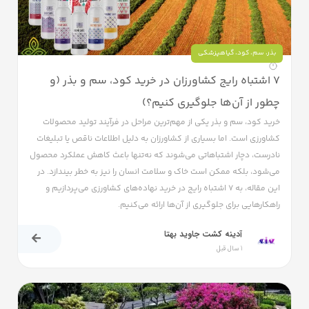
بذر
،
سم
،
کود
،
گیاهپزشکی
۷ اشتباه رایج کشاورزان در خرید کود، سم و بذر (و
چطور از آن‌ها جلوگیری کنیم؟)
خرید کود، سم و بذر یکی از مهم‌ترین مراحل در فرآیند تولید محصولات
کشاورزی است. اما بسیاری از کشاورزان به دلیل اطلاعات ناقص یا تبلیغات
نادرست، دچار اشتباهاتی می‌شوند که نه‌تنها باعث کاهش عملکرد محصول
می‌شود، بلکه ممکن است خاک و سلامت انسان را نیز به خطر بیندازد. در
این مقاله، به ۷ اشتباه رایج در خرید نهاده‌های کشاورزی می‌پردازیم و
راهکارهایی برای جلوگیری از آن‌ها ارائه می‌کنیم.
آدینه کشت جاوید بهتا
1 سال قبل