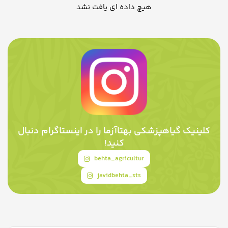
هیچ داده ای یافت نشد
کلینیک گیاهپزشکی بهتاآزما را در اینستاگرام دنبال
کنید!
behta_agricultur
javidbehta_sts