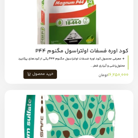
کود اوره فسفات اولتراسول مگنوم P44
🔹 معرفی محصول کود اوره فسفات اولتراسول مگنوم P44 یکی از کودهای پرکاربرد
محلول‌پاشی و آبیاری قطر...
خرید محصول
16,250,000
تومان