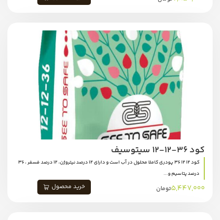
کود 36-12-12 سیتوسیف
کود 12 12 36 پودری کاملا محلول در آب است و دارای ۱۲ درصد نیتروژن، ۱۲ درصد فسفر ، ٣٦
درصد پتاسیم و...
خرید محصول
5,447,000
تومان