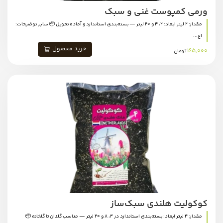
ورمی کمپوست غنی و سبک
مقدار: 2 لیتر ابعاد: 2، 4 و 20 لیتر — بسته‌بندی استاندارد و آماده تحویل 📦 سایر توضیحات:
اع...
خرید محصول
165,000
تومان
کوکولیت هلندی سبک‌ساز
مقدار: 4 لیتر ابعاد: بسته‌بندی استاندارد در 4، 8 و 20 لیتر — مناسب گلدان تا گلخانه 📦