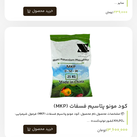
سایر ...
خرید محصول
239,000
تومان
کود مونو پتاسیم فسفات (MKP)
📦 مشخصات محصول نام محصول: کود مونو پتاسیم فسفات (MKP) فرمول شیمیایی:
KH₂PO₄ کشور تولیدکننده: ...
خرید محصول
13,600,000
تومان