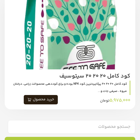
کود کامل 20 20 20 سیتوسیف
کود کامل 20 20 20 پرکاربردترین کود NPK بوده و برای کوددهی محصوالت زراعی، درختان
میوه ، صیفی جات و...
خرید محصول
5,975,000
تومان