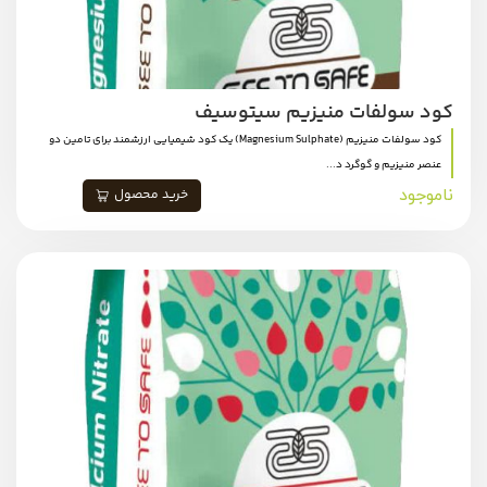
کود سولفات منیزیم سیتوسیف
کود سولفات منیزیم (Magnesium Sulphate) یک کود شیمیایی ارزشمند برای تامین دو
عنصر منیزیم و گوگرد د...
ناموجود
خرید محصول