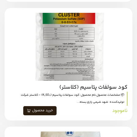
کود سولفات پتاسیم (کلاستر)
📦 مشخصات محصول نام محصول: کود سولفات پتاسیم (K₂SO₄) – کلاستر شرکت
تولیدکننده: شهد شیمی رازی بسته...
ناموجود
خرید محصول