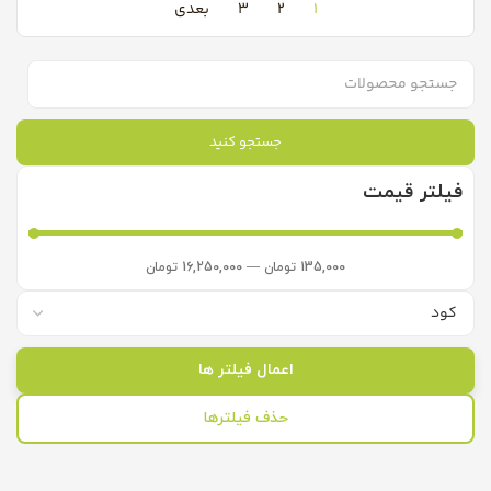
1
2
3
بعدی
جستجو کنید
فیلتر قیمت
135,000
تومان
—
16,250,000
تومان
اعمال فیلتر ها
حذف فیلترها