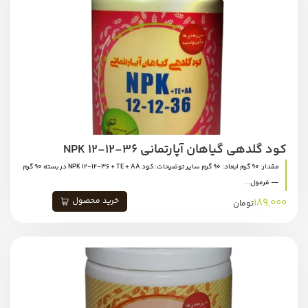
کود گلدهی گیاهان آپارتمانی NPK 12-12-36
مقدار: 90 گرم ابعاد: 90 گرم سایر توضیحات: کود NPK 12-12-36 + TE + AA در بسته 90 گرم
— فرمول...
خرید محصول
189,000
تومان