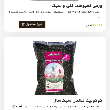
ورمی کمپوست غنی و سبک
مقدار: 2 لیتر ابعاد: 2، 4 و 20 لیتر — بسته‌بندی استاندارد و آماده تحویل 📦 سایر توضیحات:
اع...
خرید محصول
165,000
تومان
کوکولیت هلندی سبک‌ساز
مقدار: 4 لیتر ابعاد: بسته‌بندی استاندارد در 4، 8 و 20 لیتر — مناسب گلدان تا گلخانه 📦