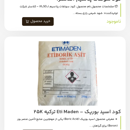
📦 مشخصات محصول نام محصول: کود سولفات پتاسیم (K₂SO₄) – کلاستر شرکت
تولیدکننده: شهد شیمی رازی بسته...
ناموجود
خرید محصول
کود اسید بوریک – Eti Maden ترکیه 25K
🔹 معرفی محصول اسید بوریک (Boric Acid) یکی از مهم‌ترین منابع تأمین عنصر بور
(Boron) برای گیاهان ...