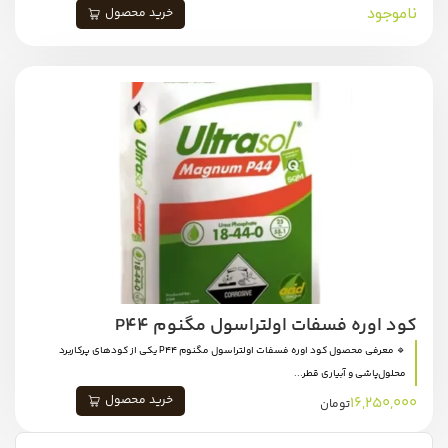
ناموجود
خرید محصول
کود اوره فسفات اولتراسول مگنوم P44
🔹 معرفی محصول کود اوره فسفات اولتراسول مگنوم P44 یکی از کودهای پرکاربرد
محلول‌پاشی و آبیاری قطر...
خرید محصول
16,250,000
تومان