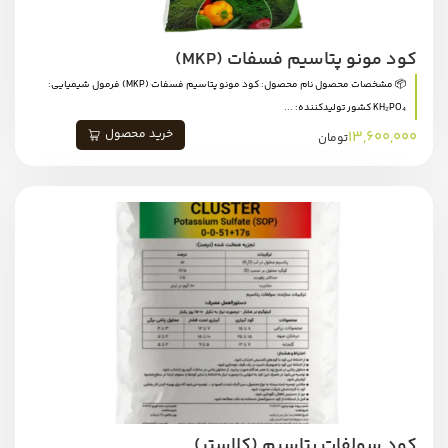
کود مونو پتاسیم فسفات (MKP)
📦 مشخصات محصول نام محصول: کود مونو پتاسیم فسفات (MKP) فرمول شیمیایی:
KH₂PO₄ کشور تولیدکننده: ...
خرید محصول
13,600,000
تومان
کود سولفات پتاسیم (کلاستر)